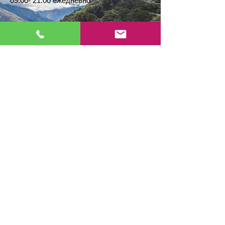
09:00- 21:00 ежедневно
Не использовать кондиционер.
Машинная сушка запрещена.
СОВЕТЫ ПО СТИРКЕ
Стирка в прохладной воде (30° C)
Не отбеливать
Не применять сушку в барабане
Не гладить
Химическая чистка запрещена
РЕКОМЕНДАЦИИ ПО ХРАНЕНИЮ
Тщательно просушивать изделие перед
хранением.