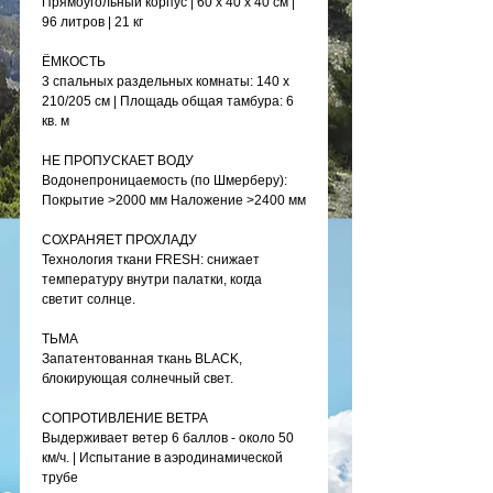
Прямоугольный корпус | 60 х 40 х 40 см |
96 литров | 21 кг
ЁМКОСТЬ
3 спальных раздельных комнаты: 140 x
210/205 см | Площадь общая тамбура: 6
кв. м
НЕ ПРОПУСКАЕТ ВОДУ
Водонепроницаемость (по Шмерберу):
Покрытие >2000 мм Наложение >2400 мм
СОХРАНЯЕТ ПРОХЛАДУ
Технология ткани FRESH: снижает
температуру внутри палатки, когда
светит солнце.
ТЬМА
Запатентованная ткань BLACK,
блокирующая солнечный свет.
СОПРОТИВЛЕНИЕ ВЕТРА
Выдерживает ветер 6 баллов - около 50
км/ч. | Испытание в аэродинамической
трубе