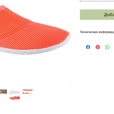
Доба
Техническая информа
ДЛЯ КАКИХ ВИДОВ С
ТАПОЧКИ?
Эти коралловые тапочк
водой, предназначены 
Они позволяют с удобс
галечных, песочных и 
для других водных видо
ВЕС ПАРЫ
Европейский размер 38
42/43: 360 граммов.
В ЧЕМ РАЗНИЦА МЕЖ
СНОРКЛИНГОМ?
В SUBEA (бренд товаро
магазина Decathlon) м
разницу между товарам
если Вы задерживаете 