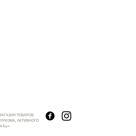
 поверхности воды, Вы занимаетесь
 Вы, наоборот, остаетесь на
линг.
BEA
ого плавания Tribord (снорклинга,
 аквалангом, подводной охоты,
выпускаются под брендом SUBEA.
 всех товаров этой подгруппы,
ах Decathlon, будет заменена новой.
 что: ПОДводное (SUBaquatic)
 здорово! Дополнительная
 www.subea.com
МАГАЗИН ТОВАРОВ
ТУРИЗМА, АКТИВНОГО
ная Резина
A.by»