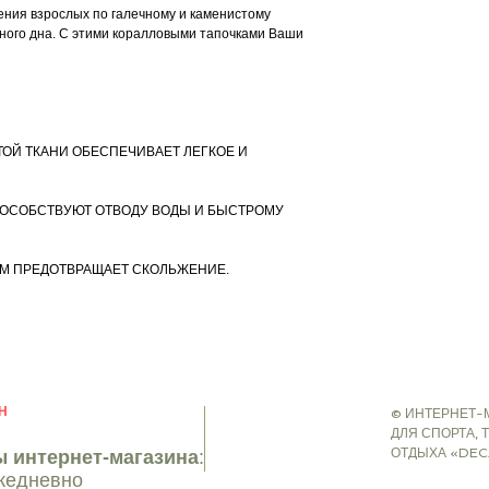
несколько метров ниже
ения взрослых по галечному и каменистому
фридайвингом. Если же
жного дна. С этими коралловыми тапочками Ваши
поверхности, это снорк
О НОВОМ БРЕНДЕ SU
Все товары для подводн
подводного плавания с
фридайвинга) теперь 
Постепенно маркировка
ТОЙ ТКАНИ ОБЕСПЕЧИВАЕТ ЛЕГКОЕ И
реализуемых в магазин
Почему SUBEA? Потому
плавание – это просто
ОСОБСТВУЮТ ОТВОДУ ВОДЫ И БЫСТРОМУ
информация на сайте:
ВЕС
EU36/37: 0,28 kg
М ПРЕДОТВРАЩАЕТ СКОЛЬЖЕНИЕ.
EU38/39: 0,3 kg
EU40/41: 0,34 kg
EU42/43: 0,36 kg
EU44/45: 0,38 kg
EU46/47: 0,41 kg
СОСТАВ
Н
© ИНТЕРНЕТ-
ПОДОШВА
ДЛЯ СПОРТА, 
100.00% Термопластич
ОТДЫХА «DEC
 интернет-магазина
:
МАТЕРИАЛ ВЕРХА
100.00% Полиэстер
ежедневно