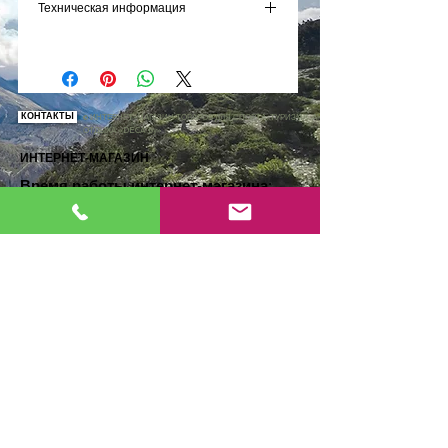
Техническая информация
ГАЛОША
Часть ласты, которая находится на
ступне. Может быть полностью закрытой
(ласты с галошами) или открытой с
регулируемым ремешком.
КОНТАКТЫ
© ИНТЕРНЕТ-МАГАЗИН ТОВАРОВ ДЛЯ СПОРТА, ТУРИЗМА, АКТИВНОГО
ОТДЫХА «DECA.by»
ЛОПАСТЬ
Плоская часть ласты, с помощью которой
ИНТЕРНЕТ-МАГАЗИН
осуществляется толчок. Чем длиннее и/
Время работы интернет-магазина
:
или тверже ласты, тем мощнее толчок
09:00- 21:00 ежедневно
пловца. Чем короче и/или мягче ласты,
тем слабее толчок пловца.
ХРАНЕНИЕ ЛАСТ
Совет: ласты можно скрепить между
собой (крепление находится на каждой
ласте над пальцами) для удобства
переноски.
РАЗМЕР ПАРЫ ЛАСТ 42/43
Длина: 53 см. Ширина: 19 см.
ВЕС ПАРЫ ЛАСТ 42/43
625 граммов.
В ЧЕМ РАЗНИЦА МЕЖДУ
ФРИДАЙВИНГОМ И СНОРКЛИНГОМ?
SUBEA (бренд товаров для подводного