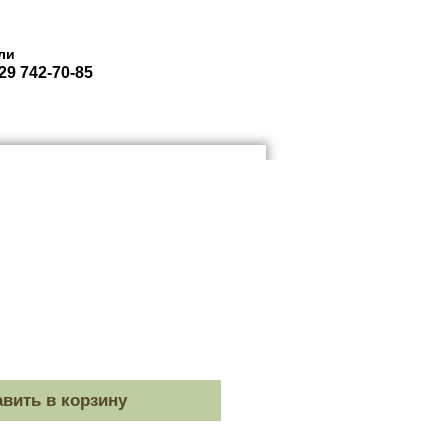
ли
29 742-70-85
ЮКЗАКИ ГОРОДСКИЕ
More
еццена
вить в корзину