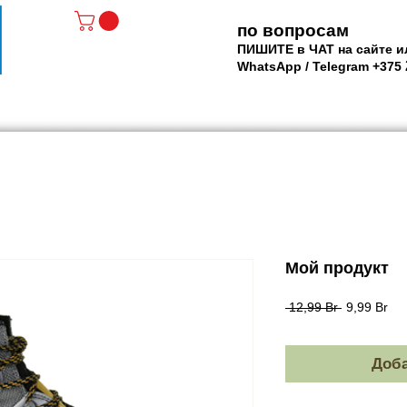
по вопросам
ПИШИТЕ в ЧАТ на сайте и
WhatsApp / Telegram +375
АТЫ - РОЛИКИ
МАСКИ и ЛАСТЫ
SUP доски
Р
Мой продукт
Обычная
Сп
 12,99 Br 
9,99 Br
цена
Доба