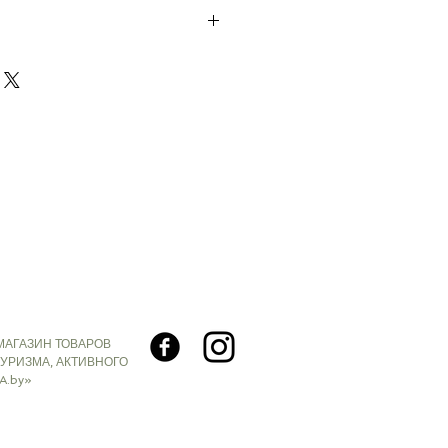
едения о продукте. Здесь вы можете
мую информацию: размеры,
по уходу и т. д.
МАГАЗИН ТОВАРОВ
ТУРИЗМА, АКТИВНОГО
A.by»