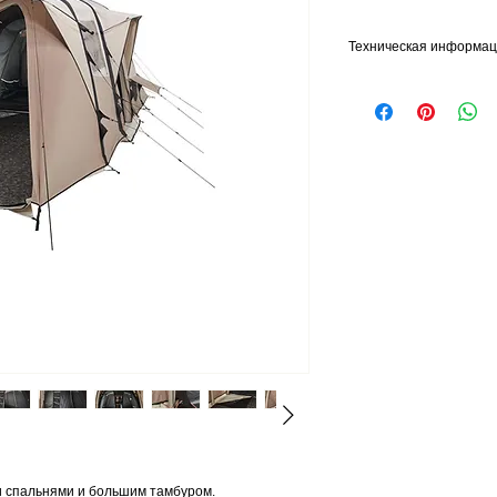
Техническая информа
Обслуживание;
Часть палатки сделана 
полностью высохла, пр
в чистоте, смывайте п
мягкой щеткой. Не хра
Преимущества полико
Поликоттон, также изве
обеспечивает:
- лучшую устойчивость
- большую воздухопро
традиционной палатко
- более длительный ср
- большую легкость по
хлопка
- более приятное пребы
зрения слышимого шум
Хлопок, с другой сторо
речь идет о сушке и оч
Спальня и тамбур:
Тамбур площадью 6,8 м
Палатка имеет:
и спальнями и большим тамбуром.