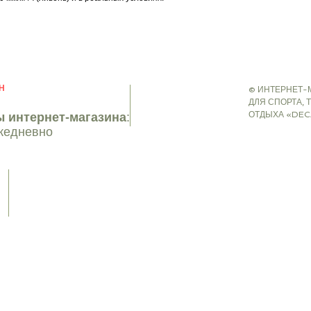
двери, другая на стен
вентиляционная заслон
вентиляционный люк. 
наверху.
Ремонт: все палатки
Каркас/тент:
Каркас нашей надувной
Н
© ИНТЕРНЕТ-
трехслойную конструкц
ДЛЯ СПОРТА, 
изготовлена ​​из термо
ОТДЫХА «DEC
 интернет-магазина
:
внешняя оболочка из п
ежедневно
из поликоттона. Усил
перекладина в вестибю
Штифты - Все штифты 
мм.
6 штифтов в комплекте
Советы по использо
кемпинговые палатки 
использования (4 недел
походов, в саду или н
УФ-лучей на изделие в
привести к повреждени
относятся к категории
предназначены для по
воздухе. Для обеспече
продукта храните его отде