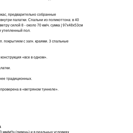
- 2 спальни 140 х 210 
210 см
Дверь с магнитом "Easy
ркас, предварительно собранные
- Пол с бортиком на вх
внутри палатки. Спальни из поликоттона: в 40
- Прозрачное окно с р
етру силой 8 - около 70 км/ч. сумка | 97x48x53см
- Окно с москитной сет
 и утепленный пол.
- Два кармана в спальн
- Теплоизоляционный п
. покрытием с загн. краями. 3 спальные
- Электрическая розетк
Ширина кровати
Каждая спальня этой п
 конструкция «все в одном».
матраса шириной 70 см
можно убрать.
латки.
Складывание и устан
Цельная надувная кон
мнее традиционных.
спальни и тент. Мы ре
Quechua Ultim со встр
): проверена в «ветряном туннеле».
туннелях стоек должно
НЕТ НАСОСА В КОМПЛ
Мы рекомендуем склады
сделать и один человек
Вентиляция:
Вестибюль: Вентилиру
вентиляция и уменьше
А
палатки. В прихожей ес
мм/м²/ч (ливень) и в реальных условиях.