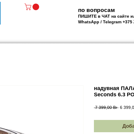
по вопросам
ПИШИТЕ в ЧАТ на сайте и
WhatsApp / Telegram +375
АТЫ - РОЛИКИ
МАСКИ и ЛАСТЫ
SUP доски
Р
надувная ПАЛА
Seconds 6.3 
Обычна
 7 399,00 Br 
6 399,
цена
Доба