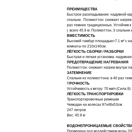
ПРЕИМУЩЕСТВА
Быстрое раскладывание: надувной ка
спальни. Поликоттон: снижает нагрев 
раз темнее традиционных. Устойчив к в
| всего 45.9 кг. Поликоттон, 3 спальни
ВМЕСТИМОСТЬ
Высокий тамбур площадью=7.1 м² с нап
комнаты по 210x140см.
ЛЁГКОСТЬ СБОРКИ / РАЗБОРКИ
Быстрая и легкая установка: надувная
ПРЕДОТВРАЩЕНИЕ НАГРЕВАНИЯ
Поликоттон: снижает нагрев внутри па
ЗАТЕМНЕНИЕ
Спальни из поликоттона: в 40 раз те
П
РОЧНОСТЬ
Устойчивость к ветру: 70 км/ч (Сила 8
ЛЁГКОСТЬ ТРАНСПОРТИРОВКИ
Транспортировочные ремешки
Чемодан на колесах 97x48x53см
247 литров
Вес: 45.9 кг
ВОДОНЕПРОНИЦАЕМЫЕ СВОЙСТВ
Проверена под воздействием воды 200 