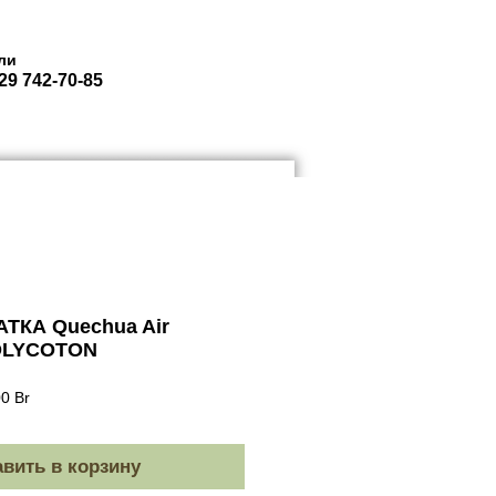
ли
29 742-70-85
ЮКЗАКИ ГОРОДСКИЕ
More
ТКА Quechua Air
POLYCOTON
я
Спеццена
00 Br
вить в корзину