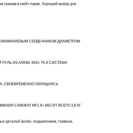
Размеры: 31 x 110 x 50
м трюкам в скейт-парке. Хороший выбор для
ИЗ КАКОГО МАТЕРИАЛ
Цельный T-образный ру
усилительной пластин
легкий, чем сталь.
Размеры = Ø 35,6 мм, В
830 мм.
КАКОЙ ТИП ВИЛКИ У
С АЛЮМИНИЕВЫМ СЕРДЕЧНИКОМ ДИАМЕТРОМ
Вилка из армированног
колесами диаметром 1
система. Распорка рас
распределения давлени
РУЛЬ ИЗ АЛЮМ. 6061 T6 И СИСТЕМА
СТРОЕНИЕ РУЛЕВОЙ 
Рулевая колонка Thread
компрессии.
КАКОЙ ТИП ЗАЖИМНО
ТА, СВОЕВРЕМЕННО ОБРАЩАЯСЬ
Хомут на 3 винтах из 
мм.
КАКОВ РАЗМЕР КОЛЕС
Колеса из легкосплавн
НИЯ САМОКАТ MF1.8+ ВЕСИТ ВСЕГО 3,8 КГ.
спиц) диаметром 100 м
подшипниками ABEC 7 
ПОЧЕМУ КОЛЕСА ИМЕ
х деталей (колёс, подшипников, тормоза,
100, 110 или 120 мм? 
устойчивее будет себя