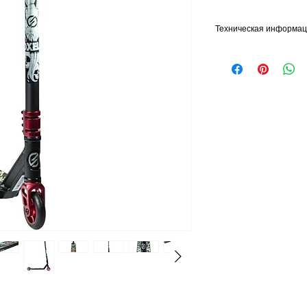
Техническая информа
В ЧЁМ РАЗНИЦА МЕЖ
ОБЫЧНЫМ САМОКАТО
Различия между самок
самокатом аналогичны
городским велосипедо
более широкий руль и 
более маневренные). Е
лёгкий), и такой самок
является выполнение ф
делать полный оборот.
более жесткий и более
КАК ПРАВИЛЬНО ВЫБ
Чтобы правильно выбр
необходимо встать на н
расположены на высот
их с выпрямленными ло
ИЗ ЧЕГО ИЗГОТОВЛЕН
Трехслойная дека из а
Четыре направляющих 
лучшей устойчивости 
поверхности.