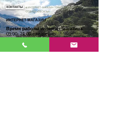
РЕКОМЕНДАЦИИ ПО УХОДУ
:Сушить в
сухом и проветриваемом месте.
КОНТАКТЫ
© ИНТЕРНЕТ-МАГАЗИН ТОВАРОВ ДЛЯ СПОРТА, ТУРИЗМА, АКТИВНОГО
ОТДЫХА «DECA.by»
РЕКОМЕНДАЦИИ ПО ХРАНЕНИЮ
ИНТЕРНЕТ-МАГАЗИН
Чтобы увеличить срок службы и улучшить
Время работы интернет-магазина
:
термические характеристики изделия,
09:00- 21:00 ежедневно
храните его в свободном виде в сетчатом
мешке или в развернутом виде в сухом
месте при умеренной температуре.